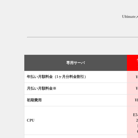
Ultim
専用サーバ
年払い月額料金（1ヶ月分料金割引）
¥
月払い月額料金※
¥
初期費用
¥
E5
CPU
2