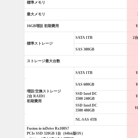
標準メモリ
最大メモリ
16GB増設 初期費用
¥
SATA 1TB
2台
標準ストレージ
SAS 300GB
ストレージ最大台数
SATA 1TB
¥
SAS 600GB
¥
増設/交換ストレージ
SSD Intel DC
2台 RAID1
¥
3500
240GB
初期費用
SSD Intel DC
¥
3500
480GB
NL-SAS 4TB
Fusion-io ioDrive Rx100S7
PCIe SSD 320GB 1台（64bit版OS）