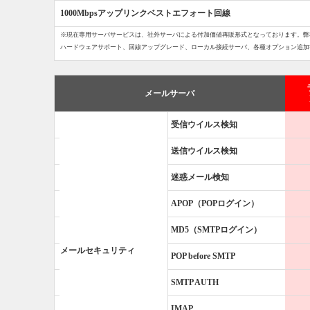
1000Mbpsアップリンクベストエフォート回線
※現在専用サーバサービスは、社外サーバによる付加価値再販形式となっております。弊
ハードウェアサポート、回線アップグレード、ローカル接続サーバ、各種オプション追加
メールサーバ
受信ウイルス検知
送信ウイルス検知
迷惑メール検知
APOP（POPログイン）
MD5（SMTPログイン）
メールセキュリティ
POP before SMTP
SMTP AUTH
IMAP