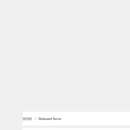
HOME
>
Dedicated Server