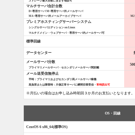
ストレージ最大台数に含まず増設可
マルチサーバ合計台数
D=専用サーバ
M=専用サーバ外メールサーバ
MA=専用サーバ外メールアーカイブサーバ
M2
プレミアホスティングサーバーシステム
シングルサーバエディション on Linux
マルチドメイン・ウェブサーバ・専用サーバ内メールサーバ可
標準回線
データセンター
メールサーバ分散
50
プライマリメールサーバ・
セカンダリメールサーバ間距離
メール送受信無停止
平時：プライマリおよびセカンダリ両メールサーバ稼働
高負荷または障害時：片側正常サーバに瞬間切替受信・
常時読出可
※月払いの場合はお申し込み時初回３か月のお支払いとなります。
OS・回線
CentOS 6 x86_64(標準OS)