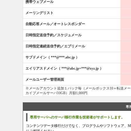
携帯ウェブメール
メーリングリスト
自動応答メール／オートレスポンダー
日時指定送信予約／スケジュメール
日時指定連続送信予約／エブリメール
サブドメイン（ ***@***.abc.jp ）
エイリアスドメイン（ ***@abc.jp=***@xyz.jp ）
メールユーザー管理画面
※メールアカウント追加１パック毎（メールボックス10＋転送メール
カイブメールサーバ10GB）月額1,000円
専
専用サーバへのサーバ移行作業を技術者が
サポートします。
コンテンツデータ移行だけでなく、プログラムやソフトウェア、M